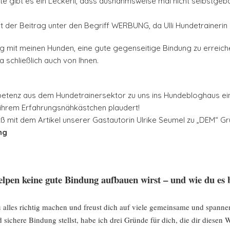
 gibt es ein Leckerli, dass ausnahmsweise mal nicht selbstgebac
 der Beitrag unter den Begriff WERBUNG, da Ulli Hundetrainerin is
ng mit meinen Hunden, eine gute gegenseitige Bindung zu erreich
 schließlich auch von Ihnen.
petenz aus dem Hundetrainersektor zu uns ins Hundebloghaus ein
s ihrem Erfahrungsnähkästchen plaudert!
ß mit dem Artikel unserer Gastautorin Ulrike Seumel zu „DEM“ Gr
ng
en keine gute Bindung aufbauen wirst – und wie du es 
u alles richtig machen und freust dich auf viele gemeinsame und span
 sichere Bindung stellst, habe ich drei Gründe für dich, die dir diese