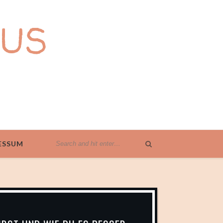
US
ESSUM