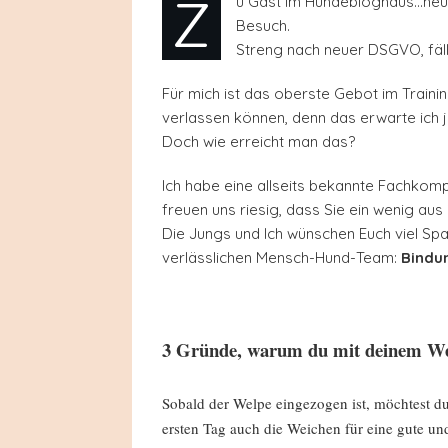
Z
u Gast im Hundebloghaus…heute
Besuch.
Streng nach neuer DSGVO, fällt
Für mich ist das oberste Gebot im Traini
verlassen können, denn das erwarte ich ja
Doch wie erreicht man das?
Ich habe eine allseits bekannte Fachkom
freuen uns riesig, dass Sie ein wenig au
Die Jungs und Ich wünschen Euch viel Spa
verlässlichen Mensch-Hund-Team:
Bindu
3 Gründe, warum du mit deinem Welp
Sobald der Welpe eingezogen ist, möchtest d
ersten Tag auch die Weichen für eine gute und