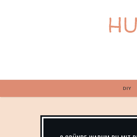
H
DIY