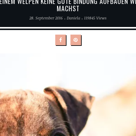
EINEM WELPEN KEINE GUTE BINDUNG AUFBAUEN WI
MACHST
28. September 2016
Daniela
119845 Views